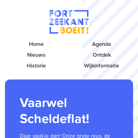
Home
Agenda
Nieuws
Ontdek
Historie
Wijkinformatie
Vaarwel
Scheldeflat!
Daar gaat-ie dan! Onze grote reus, de