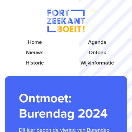
Home
Agenda
Nieuws
Ontdek
Historie
Wijkinformatie
Ontmoet:
Burendag 2024
Dit jaar begon de viering van Burendag